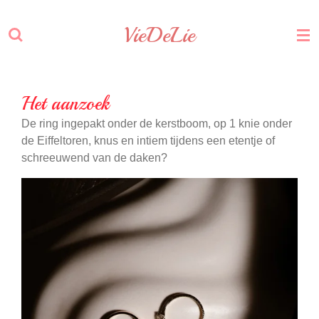
Ga
VieDeLie
direct
naar
de
hoofdinhoud
Het aanzoek
De ring ingepakt onder de kerstboom, op 1 knie onder
de Eiffeltoren, knus en intiem tijdens een etentje of
schreeuwend van de daken?